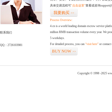
具体交易流程可
“点击这里”
查看或咨询support@
我要购买
>>
Process Overview:
4.cn is a world leading domain escrow service plat
million RMB transaction volume every year. We promi
联系我们
5 workdays.
For detailed process, you can
“visit here”
or contact
QQ：2726103981
BUY NOW
>>
Copyright © 1998 -2025 ww