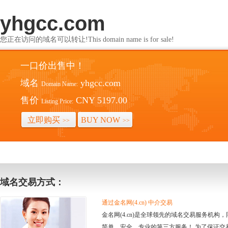
yhgcc.com
您正在访问的域名可以转让!This domain name is for sale!
一口价出售中！
域名
yhgcc.com
Domain Name:
售价
CNY 5197.00
Listing Price:
立即购买
BUY NOW
>>
>>
域名交易方式：
通过金名网(4.cn) 中介交易
金名网(4.cn)是全球领先的域名交易服务机
简单、安全、专业的第三方服务！ 为了保证交